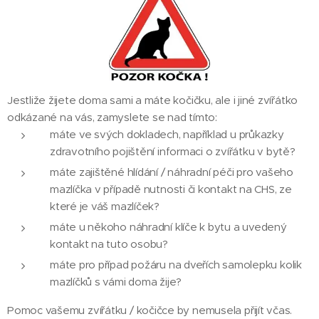
Jestliže žijete doma sami a máte kočičku, ale i jiné zvířátko
odkázané na vás, zamyslete se nad tímto:
máte ve svých dokladech, například u průkazky
zdravotního pojištění informaci o zvířátku v bytě?
máte zajištěné hlídání / náhradní péči pro vašeho
mazlíčka v případě nutnosti či kontakt na CHS, ze
které je váš mazlíček?
máte u někoho náhradní klíče k bytu a uvedený
kontakt na tuto osobu?
máte pro případ požáru na dveřích samolepku kolik
mazlíčků s vámi doma žije?
Pomoc vašemu zvířátku / kočičce by nemusela přijít včas.