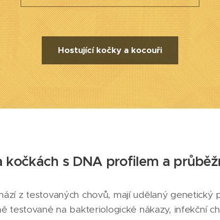
Hostující kočky a kocouři
a kočkách s DNA profilem a průbě
zí z testovaných chovů, mají udělaný genetický p
ě testované na bakteriologické nákazy, infekční ch