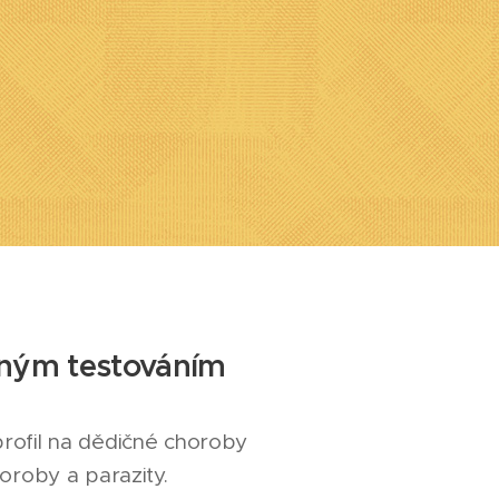
žným testováním
rofil na dědičné choroby
oroby a parazity.