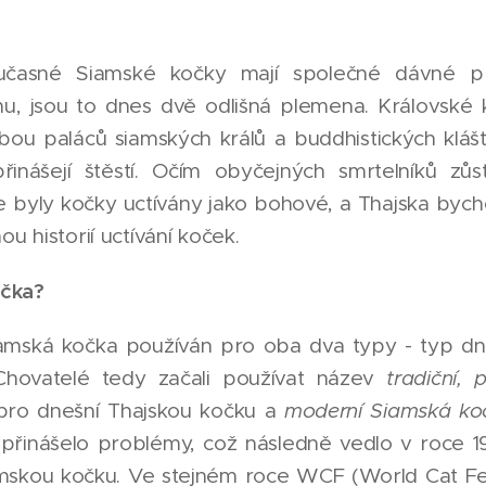
učasné Siamské kočky mají společné dávné př
u, jsou to dnes dvě odlišná plemena. Královské
bou paláců siamských králů a buddhistických kláš
řinášejí štěstí. Očím obyčejných smrtelníků zů
 byly kočky uctívány jako bohové, a Thajska bych
ou historií uctívání koček.
očka?
iamská kočka používán pro oba dva typy - typ dn
Chovatelé tedy začali používat název
tradiční, 
ro dnešní Thajskou kočku a
moderní Siamská ko
 přinášelo problémy, což následně vedlo v roce 
mskou kočku. Ve stejném roce WCF (World Cat Fede