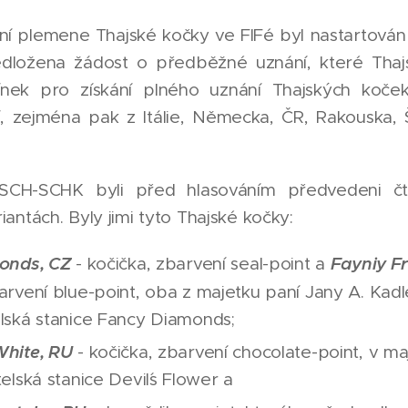
ání plemene Thajské kočky ve FIFé byl nastartován 
dložena žádost o předběžné uznání, které Thajs
nek pro získání plného uznání Thajských koček
 zejména pak z Itálie, Německa, ČR, Rakouska, 
SCH-SCHK byli před hlasováním předvedeni čt
antách. Byly jimi tyto Thajské kočky:
monds, CZ
Fayniy F
- kočička, zbarvení seal-point a
arvení blue-point, oba z majetku paní Jany A. Kad
lská stanice Fancy Diamonds;
White, RU
- kočička, zbarvení chocolate-point, v m
elská stanice Devil´s Flower a