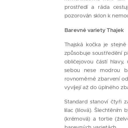
prostředí a ráda cest
pozorován sklon k nemocem
Barevné variety Thajek
Thajská kočka je stejn
způsobuje soustředění p
obličejovou částí hlavy
sebou nese modrou ba
rovnoměrné zbarvení odzn
vyvíjejí až do úplného z
Standard stanoví čtyři 
lilac (lilová). Šlechtění
(krémová) a tortie (žel
barevných varietách.