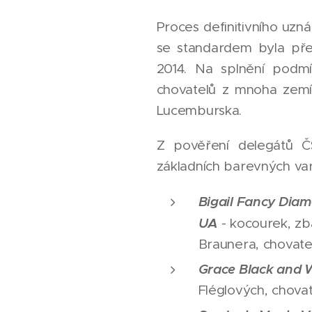
Proces definitivního uzn
se standardem byla pře
2014. Na splnění podmí
chovatelů z mnoha zemí,
Lucemburska.
Z pověření delegátů Č
základních barevných vari
Bigail Fancy Dia
UA
- kocourek, zb
Braunera, chovate
Grace Black and 
Fléglových, chovat