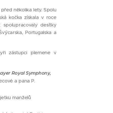
před několika lety. Spolu
ká kočka získala v roce
 spolupracovaly desítky
Švýcarska, Portugalska a
yři zástupci plemene v
rayer Royal Symphony,
lecové a pana P.
ajetku manželů