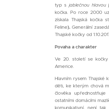
typ s
jablečnou hlavou
j
kočka. Po roce 2000 uz
získala Thajská kočka s
).
Feline
Generální zasedá
Thajské kočky od 1.10.201
Povaha a charakter
Ve 20. století se kočk
Americe.
Hlavním rysem Thajské ko
děti, ke kterým chová ma
člověka upřednostňuje 
ostatními domácími mazlíč
komunikativní, není ta