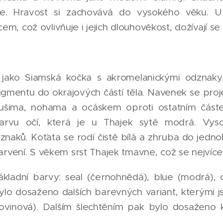
uje. Hravost si zachovává do vysokého věku. U
, což ovlivňuje i jejich dlouhověkost, dožívají se 1
ě jako Siamská kočka s akromelanickými odznaky
igmentu do okrajových částí těla. Navenek se pro
, ušima, nohama a ocáskem oproti ostatním část
rvu očí, která je u Thajek sytě modrá. Vyso
aků. Koťata se rodí čistě bílá a zhruba do jedno
barvení. S věkem srst Thajek tmavne, což se nejvíc
základní barvy: seal (černohnědá), blue (modrá), 
m bylo dosaženo dalších barevných variant, kterými
vovinová). Dalším šlechtěním pak bylo dosaženo