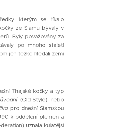
edky, kterým se říkalo
 kočky ze Siamu bývaly v
terů. Byly považovány za
stávaly po mnoho staletí
om jen těžko hledali zemi
ešní Thajské kočky a typ
původní
(Old-Style) nebo
čka
pro dnešní Siamskou
1990 k oddělení plemen a
ration) uznala kulatější