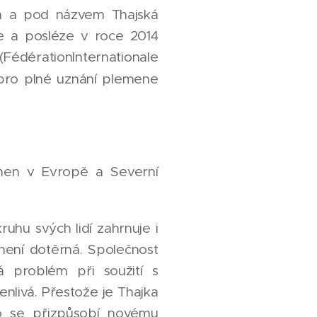
m a pod názvem Thajská
e a posléze v roce 2014
FédérationInternationale
 pro plné uznání plemene
emen v Evropě a Severní
uhu svých lidí zahrnuje i
 není dotěrná. Společnost
á problém při soužití s
enlivá. Přestože je Thajka
no se přizpůsobí novému