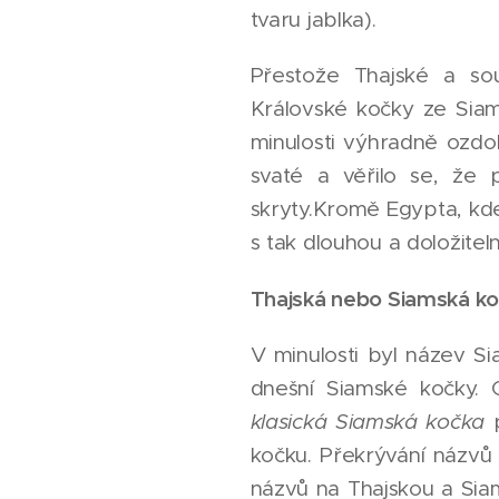
tvaru jablka).
Přestože Thajské a so
Královské kočky ze Siam
minulosti výhradně ozdo
svaté a věřilo se, že p
skryty.Kromě Egypta, kde
s tak dlouhou a doložiteln
Thajská nebo Siamská k
V minulosti byl název S
dnešní Siamské kočky. 
klasická Siamská kočka
p
kočku. Překrývání názvů
názvů na Thajskou a Sia