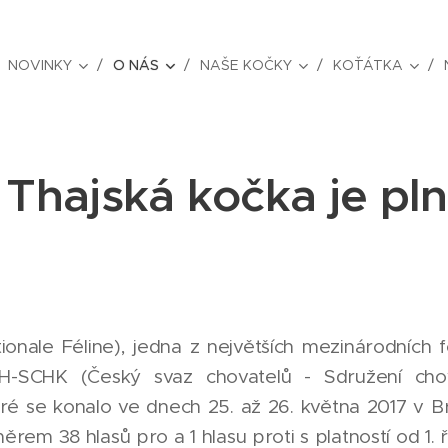
NOVINKY
O NÁS
NAŠE KOČKY
KOŤÁTKA
Thajská kočka je pl
ionale Féline), jedna z největších mezinárodních f
CH-SCHK (Český svaz chovatelů - Sdružení cho
ré se konalo ve dnech 25. až 26. května 2017 v B
em 38 hlasů pro a 1 hlasu proti s platností od 1. ří