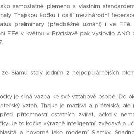
ako samostatné plemeno s vlastním standarde
naly Thajskou kočku i další mezinárodní federac
tatus preliminary (předběžné uznání) i ve FIFé (
ní FIFé v květnu v Bratislavě pak vyslovilo ANO
7.
y ze Siamu staly jedním z nejpopulárnějších pl
čky je silná vazba ke své vztahové osobě. Do okr
teřský vztah. Thajka je mazlivá a přátelská, ale
před přítomností ostatních zvířat, ačkoliv nem
ky. Je to kočka výrazně inteligentní, zvědavá a uč
k hlasitá a hovorná jako moderní Siamky. Snad