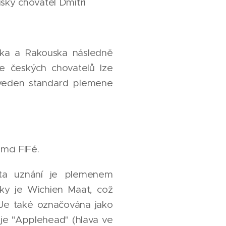
uský chovatel Dmitri
cka a Rakouska následně
e českých chovatelů lze
dveden standard plemene
mci FIFé.
ata uznání je plemenem
čky je Wichien Maat, což
 Je také označována jako
 je "Applehead" (hlava ve