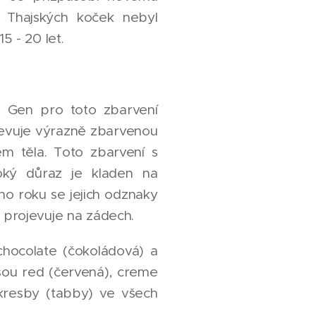
 Thajských koček nebyl
5 - 20 let.
. Gen pro toto zbarvení
jevuje výrazně zbarvenou
em těla. Toto zbarvení s
ký důraz je kladen na
ho roku se jejich odznaky
e projevuje na zádech.
chocolate (čokoládová) a
 jsou red (červená), creme
 kresby (tabby) ve všech