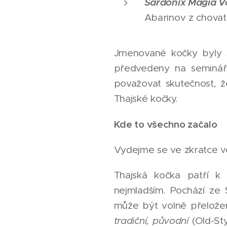
Sardonix Magia V
Abarinov z chovat
Jmenované kočky byly s
předvedeny na semináři
považovat skutečnost, 
Thajské kočky.
Kde to všechno začalo
Vydejme se ve zkratce ve
Thajská kočka patří k
nejmladším. Pochází ze 
může být volně přelože
tradiční, původní
(Old-St