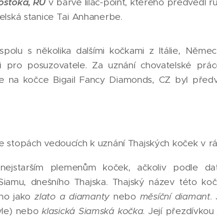
ostoka, RU
v barvě lilac-point, kterého předvedl r
elská stanice Tai Anhanerbe.
polu s několika dalšími kočkami z Itálie, Něme
 pro posuzovatele. Za uznání chovatelské prác
že na kočce Bigail Fancy Diamonds, CZ byl pře
 stopách vedoucích k uznání Thajských koček v rá
 nejstarším plemenům koček, ačkoliv podle d
Siamu, dnešního Thajska. Thajský název této ko
no jako
zlato a diamanty
nebo
měsíční diamant
.
yle) nebo
klasická Siamská kočka
. Její přezdívkou