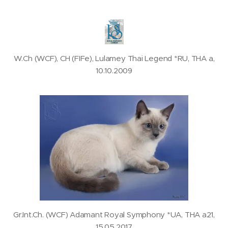
W.Ch (WCF), CH (FIFe), Lulamey Thai Legend *RU, THA a,
10.10.2009
Gr.Int.Ch. (WCF) Adamant Royal Symphony *UA, THA a21,
15.05.2017