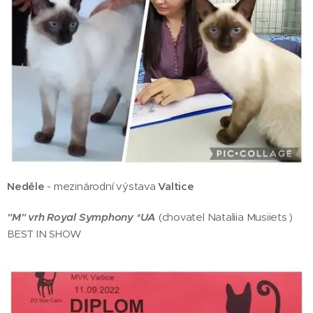
Neděle
- mezinárodní výstava
Valtice
"M" vrh Royal Symphony *UA
(chovatel Nataliia Musiiets )
BEST IN SHOW