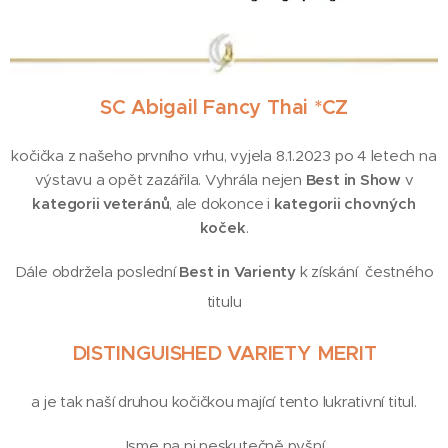
SC Abigail Fancy Thai *CZ
kočička z našeho prvního vrhu, vyjela 8.1.2023 po 4 letech na
výstavu a opět zazářila. Vyhrála nejen
Best in Show
v
k
ategorii veteránů
, ale dokonce i
k
ategorii chovných
koček
.
Dále obdržela poslední
Best in Varienty
k získání čestného
titulu
DISTINGUISHED VARIETY MERIT
a je tak naší druhou kočičkou mající tento lukrativní titul.
Jsme na ni neskutečně pyšní.