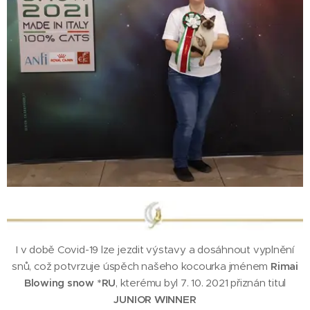
I v době Covid-19 lze jezdit výstavy a dosáhnout vyplnění
snů, což potvrzuje úspěch našeho kocourka jménem
Rimai
Blowing snow *RU
, kterému byl 7. 10. 2021 přiznán titul
JUNIOR WINNER