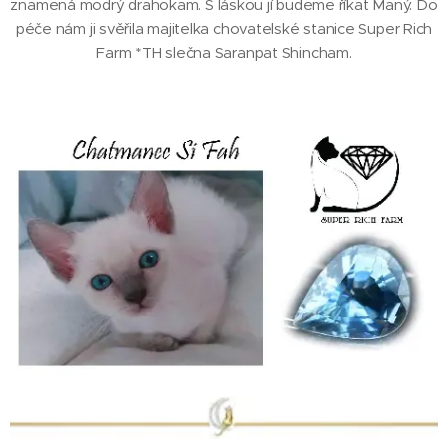
znamená modrý drahokam. S láskou jí budeme říkat Maný. Do
péče nám ji svěřila majitelka chovatelské stanice Super Rich
Farm *TH slečna Saranpat Shincham.