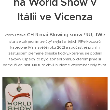
na World Show v
Itálii ve Vicenza
CH Rimai Blowing snow *RU, JW
kterou získal
a
stal se tak jedním ze čtyř nejkrásnějších FIFe kocourů
kategorie IV na světě roku 2021 a součastně prvním
zástupcem plemene thajské kočky, kterému se podařil
takový úspěch, to bylo splnění přání, o kterém jsme si
netroufli ani snít. Na tuto chvíli budeme vzpomínat celý život.