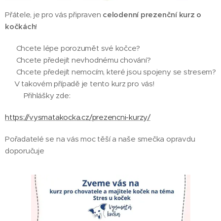
Přátele, je pro vás připraven
celodenní prezenční kurz o
kočkách
!
💎 Chcete lépe porozumět své kočce?
💎 Chcete předejít nevhodnému chování?
💎 Chcete předejít nemocím, které jsou spojeny se stresem?
👉V takovém případě je tento kurz pro vás!
🧾🖋️Přihlášky zde:
https://vysmatakocka.cz/prezencni-kurzy/
Pořadatelé se na vás moc těší a naše smečka opravdu
doporučuje 🐈🐈🐈