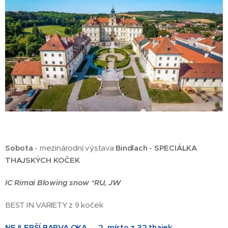
Sobota
- mezinárodní výstava
Bindlach - SPECIÁLKA
THAJSKÝCH KOČEK
IC Rimai Blowing snow *RU, JW
BEST IN VARIETY z 9 koček
NEJLEPŠÍ BARVA OKA 🥈2. místo z 32 thajek