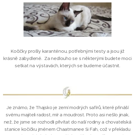
Kočičky prošly karanténou, potřebnými testy a jsou již
krásně zabydlené. Za nedlouho se s některými budete moci
setkat na výstavách, kterých se budeme účastnit.
Je známo, že Thajsko je zemí modrých safírů, které přináší
svému majiteli radost, mír a moudrost. Proto asi nešlo jinak,
než, že jsme se rozhodli přivítat do naší rodiny a chovatelská
stanice kočičku jménem Chaatmanee Si Fah, což v překladu