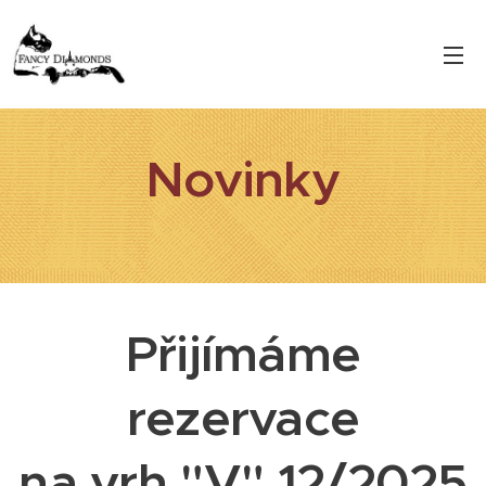
Novinky
Přijímáme
rezervace
na vrh "V" 12/2025